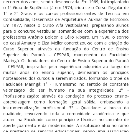
decorrer dos anos, sendo desenvolvida. Em 1969, foi implantado
o 1° Grau de Suplência. Já em 1974, criou-se o Curso Regular de
1° e 2° Graus e os cursos profissionalizantes de Técnico em
Contabilidade, Desenhista de Arquitetura e Auxiliar de Escritório.
Em 1977, nasce o Curso Alfa Vestibulares, preparando alunos
para o concurso vestibular, somando-se com a experiência dos
professores Antônio Boldori e Célio Ribeiro. Em 1996, o sonho
do casal Amaury e Elza Meller concretizou-se com a criação do
Curso Superior, através da fundação do Centro de Ensino
Superior do Paraná – CESPAR, mantenedor da Faculdade
Maringá. Os fundadores do Centro de Ensino Superior do Paraná
– CESPAR, inspirados pela experiência adquirida ao longo de
muitos anos no ensino superior, delinearam os princípios
norteadores dos cursos a serem iniciados, formando o tripé da
Faculdade Maringá: 1° - Humanismo: no sentido de constante
valorização do ser humano na sua integralidade. 2° -
Profissionalização: através da condução do processo ensino-
aprendizagem como formação geral sólida, embasando a
instrumentalização profissional. 3° - Qualidade: a busca da
qualidade, envolvendo toda a comunidade acadêmica e que
atuam na Faculdade como princípio e técnicas no caminho de
aperfeiçoamento e da modernidade. A instituição atua no ramo
de prestação de serviços educacionais, sendo uma associação